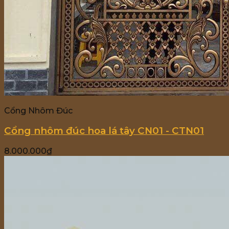
Cổng Nhôm Đúc
Cổng nhôm đúc hoa lá tây CN01 - CTN01
8.000.000
₫