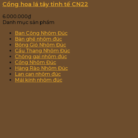
Cổng hoa lá tây tinh tế CN22
6.000.000
₫
Danh mục sản phẩm
Ban Công Nhôm Đúc
Bàn ghế nhôm đúc
Bông Gió Nhôm Đúc
Cầu Thang Nhôm Đúc
Chông gai nhôm đúc
Cổng Nhôm Đúc
Hàng Rào Nhôm Đúc
Lan can nhôm đúc
Mái kính nhôm đúc