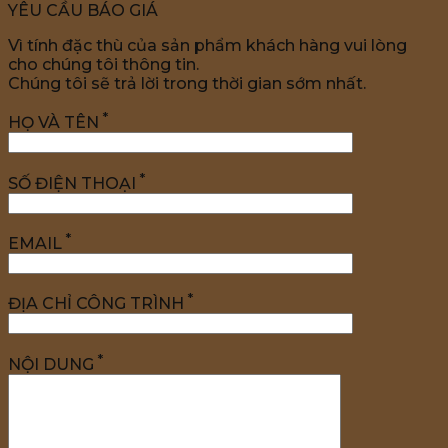
YÊU CẦU BÁO GIÁ
Vì tính đặc thù của sản phẩm khách hàng vui lòng
cho chúng tôi thông tin.
Chúng tôi sẽ trả lời trong thời gian sớm nhất.
*
HỌ VÀ TÊN
*
SỐ ĐIỆN THOẠI
*
EMAIL
*
ĐỊA CHỈ CÔNG TRÌNH
*
NỘI DUNG