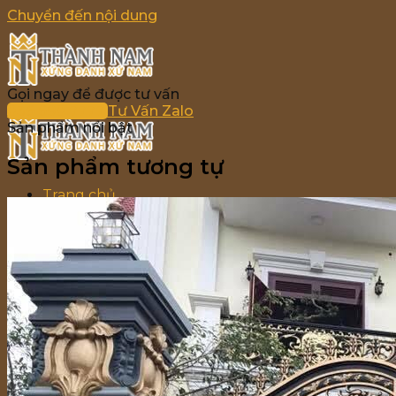
Chuyển đến nội dung
Gọi ngay để được tư vấn
036 690 7777
Tư Vấn Zalo
Sản phẩm nổi bật
Sản phẩm tương tự
Trang chủ
Giới thiệu
Sản phẩm
Cổng Nhôm Đúc
Lan Can Nhôm Đúc
Cầu Thang Nhôm Đúc
Hàng Rào Nhôm Đúc
Ban Công Nhôm Đúc
Bông Gió Nhôm Đúc
Chông Gai Nhôm Đúc
Bảng giá
Tin tức
Liên hệ
Tìm kiếm: