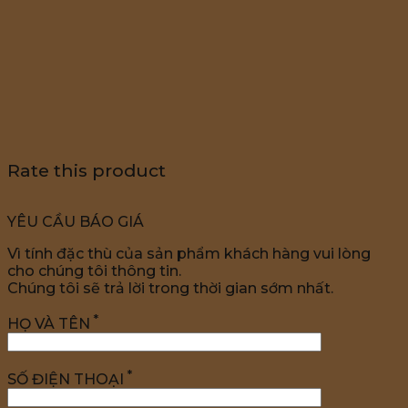
Rate this product
YÊU CẦU BÁO GIÁ
Vì tính đặc thù của sản phẩm khách hàng vui lòng
cho chúng tôi thông tin.
Chúng tôi sẽ trả lời trong thời gian sớm nhất.
*
HỌ VÀ TÊN
*
SỐ ĐIỆN THOẠI