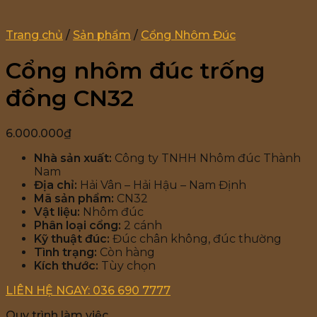
Trang chủ
/
Sản phẩm
/
Cổng Nhôm Đúc
Cổng nhôm đúc trống
đồng CN32
6.000.000
₫
Nhà sản xuất:
Công ty TNHH Nhôm đúc Thành
Nam
Địa chỉ:
Hải Vân – Hải Hậu – Nam Định
Mã sản phẩm:
CN32
Vật liệu:
Nhôm đúc
Phân loại cổng:
2 cánh
Kỹ thuật đúc:
Đúc chân không, đúc thường
Tình trạng:
Còn hàng
Kích thước:
Tùy chọn
LIÊN HỆ NGAY: 036 690 7777
Quy trình làm việc