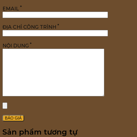
*
EMAIL
*
ĐỊA CHỈ CÔNG TRÌNH
*
NỘI DUNG
Sản phẩm tương tự