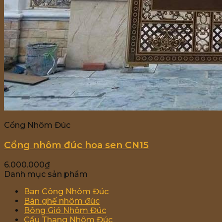
Cổng Nhôm Đúc
Cổng nhôm đúc hoa sen CN15
6.000.000
₫
Danh mục sản phẩm
Ban Công Nhôm Đúc
Bàn ghế nhôm đúc
Bông Gió Nhôm Đúc
Cầu Thang Nhôm Đúc