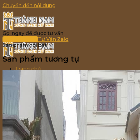
Chuyển đến nội dung
Gọi ngay để được tư vấn
036 690 7777
Tư Vấn Zalo
Sản phẩm nổi bật
Sản phẩm tương tự
Trang chủ
Giới thiệu
Sản phẩm
Cổng Nhôm Đúc
Lan Can Nhôm Đúc
Cầu Thang Nhôm Đúc
Hàng Rào Nhôm Đúc
Ban Công Nhôm Đúc
Bông Gió Nhôm Đúc
Chông Gai Nhôm Đúc
Bảng giá
Tin tức
Liên hệ
Tìm kiếm: