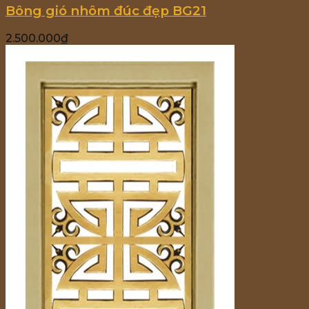
Bông gió nhôm đúc đẹp BG21
2.500.000
₫