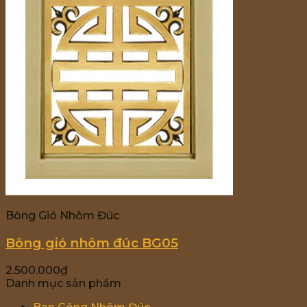
Bông Gió Nhôm Đúc
Bông gió nhôm đúc BG05
2.500.000
₫
Danh mục sản phẩm