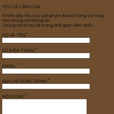
YÊU CẦU BÁO GIÁ
Vì tính đặc thù của sản phẩm khách hàng vui lòng
cho chúng tôi thông tin.
Chúng tôi sẽ trả lời trong thời gian sớm nhất.
*
HỌ VÀ TÊN
*
SỐ ĐIỆN THOẠI
*
EMAIL
*
ĐỊA CHỈ CÔNG TRÌNH
*
NỘI DUNG