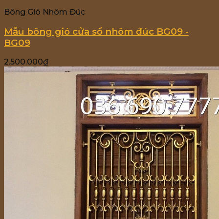
Bông Gió Nhôm Đúc
Mẫu bông gió cửa sổ nhôm đúc BG09 -
BG09
2.500.000
₫