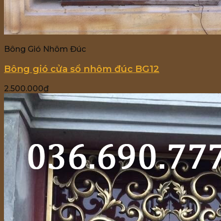
Bông Gió Nhôm Đúc
Bông gió cửa sổ nhôm đúc BG12
2.500.000
₫