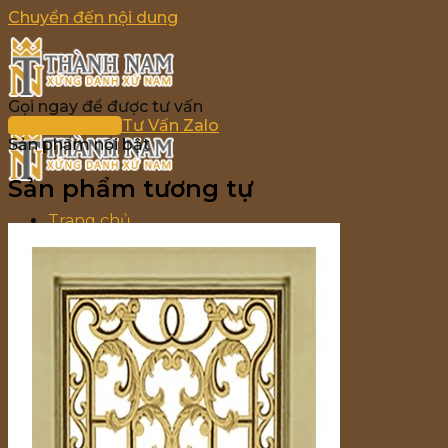
Chuyển đến nội dung
Gọi ngay để được tư vấn
036 690 7777
Tư Vấn Zalo
Sản phẩm nổi bật
Sản phẩm tương tự
Trang chủ
Giới thiệu
Sản phẩm
Cổng Nhôm Đúc
Lan Can Nhôm Đúc
Cầu Thang Nhôm Đúc
Hàng Rào Nhôm Đúc
Ban Công Nhôm Đúc
Bông Gió Nhôm Đúc
Chông Gai Nhôm Đúc
Bảng giá
Tin tức
Liên hệ
Tìm kiếm: